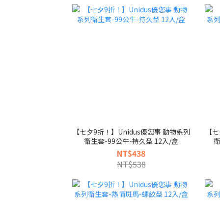
【七夕9折！】Unidus優您事 動物系列
【七
衛生套-99公牛-持久型 12入/盒
衛
NT$438
NT$538