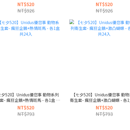
入
入
NT$520
NT$520
NT$926
NT$926
夕520】Unidus優您事 動物系列
【七夕520】Unidus優您事 動
套- 瘋狂企鵝+熱情斑馬 - 各1盒 共
衛生套- 瘋狂企鵝+激凸蝴蝶 - 各1
24入
24入
NT$520
NT$520
NT$793
NT$793