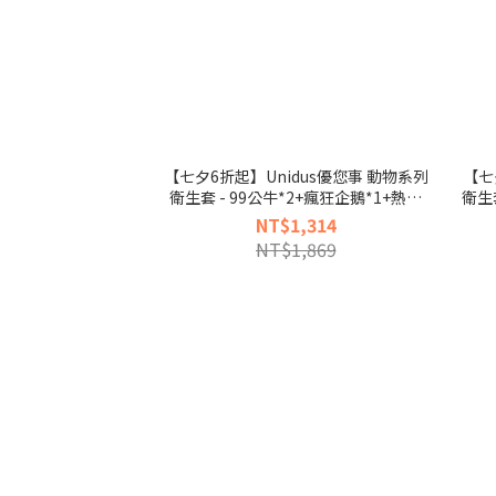
【七夕6折起】Unidus優您事 動物系列
【七
衛生套 - 99公牛*2+瘋狂企鵝*1+熱情
衛生
斑馬*1盒 - 共48入
NT$1,314
NT$1,869