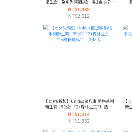
衛生套 - 全系列6種動物 - 各1盒 共72
衛
入
NT$1,488
NT$2,512
【七夕6折起】Unidus優您事 動物系列
【七
衛生套 - 99公牛*2+森林之王*1+熱情
衛生
斑馬*1 - 共48入
NT$1,314
NT$1,952