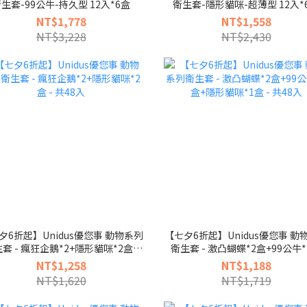
生套-99公牛-持久型 12入*6盒
衛生套-隱形貓咪-超薄型 12入*
NT$1,778
NT$1,558
NT$3,228
NT$2,430
夕6折起】Unidus優您事 動物系列
【七夕6折起】Unidus優您事 動
套 - 瘋狂企鵝*2+隱形貓咪*2盒 -
衛生套 - 激凸蝴蝶*2盒+99公牛
共48入
+隱形貓咪*1盒 - 共48入
NT$1,258
NT$1,188
NT$1,620
NT$1,719