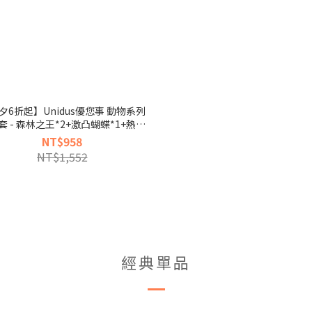
夕6折起】Unidus優您事 動物系列
套 - 森林之王*2+激凸蝴蝶*1+熱情
斑馬*1盒 - 共48入
NT$958
NT$1,552
經典單品