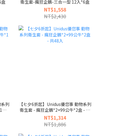
6盒
衛生套-瘋狂企鵝-三合一型 12入*6盒
NT$1,558
NT$2,430
物系列
【七夕6折起】Unidus優您事 動物系列
*1盒
衛生套 - 瘋狂企鵝*2+99公牛*2盒 - 共
48入
NT$1,314
NT$1,886