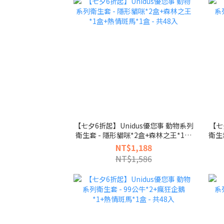
【七夕6折起】Unidus優您事 動物系列
【七
衛生套 - 隱形貓咪*2盒+森林之王*1盒
衛生
+熱情斑馬*1盒 - 共48入
NT$1,188
NT$1,586