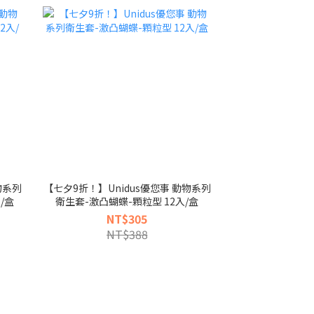
物系列
【七夕9折！】Unidus優您事 動物系列
/盒
衛生套-激凸蝴蝶-顆粒型 12入/盒
NT$305
NT$388