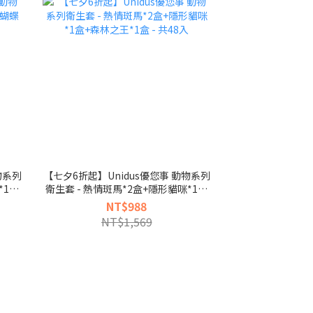
物系列
【七夕6折起】Unidus優您事 動物系列
*1盒
衛生套 - 熱情斑馬*2盒+隱形貓咪*1盒
+森林之王*1盒 - 共48入
NT$988
NT$1,569