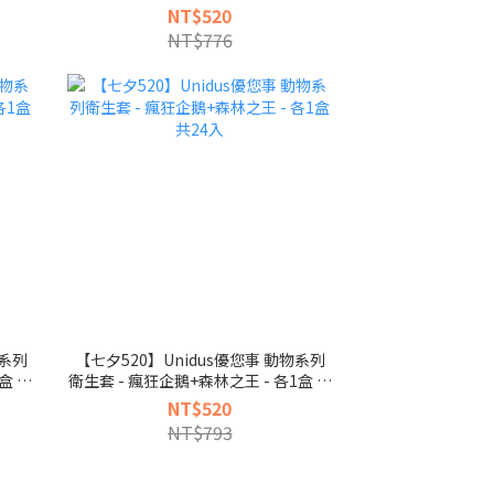
24入
NT$520
NT$776
物系列
【七夕520】Unidus優您事 動物系列
盒 共
衛生套 - 瘋狂企鵝+森林之王 - 各1盒 共
24入
NT$520
NT$793