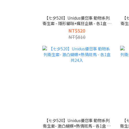
【七夕520】Unidus優您事 動物系列
【七
衛生套 - 隱形貓咪+瘋狂企鵝 - 各1盒 共
衛生
24入
NT$520
NT$810
【七夕520】Unidus優您事 動物系列
【七
衛生套- 激凸蝴蝶+熱情斑馬 - 各1盒 共
衛生套