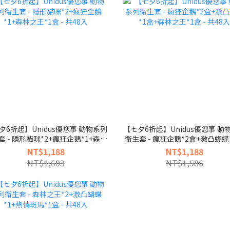
夕6折起】Unidus優您事 動物系列
【七夕6折起】Unidus優您事 動
套 - 隱形貓咪*2+瘋狂企鵝*1+森林
衛生套 - 瘋狂企鵝*2盒+激凸蝴蝶
之王*1盒 - 共48入
+森林之王*1盒 - 共48入
NT$1,188
NT$1,188
NT$1,603
NT$1,586