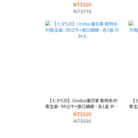
24入
NT$520
NT$776
【七夕520】Unidus優您事 動物系列
【七
衛生套- 99公牛+激凸蝴蝶 - 各1盒 共24
衛生
入
NT$520
NT$926